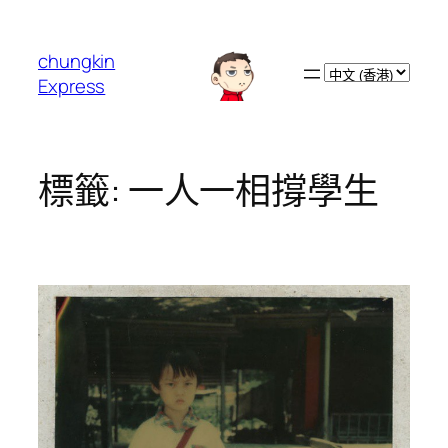
跳
至
chungkin
主
Choose
Express
要
a
內
language
容
標籤:
一人一相撐學生