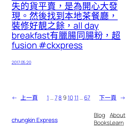
失的貨平賣，是為開心大發
現。然後找到本地茶餐廳，
裝修好靚之餘，all day
breakfast有臘腸同腸粉，超
fusion #ckxpress
2017.05.20
←
上一頁
1
…
7
8
9
10
11
…
67
下一頁
→
Blog
About
chungkin Express
Books
Learn