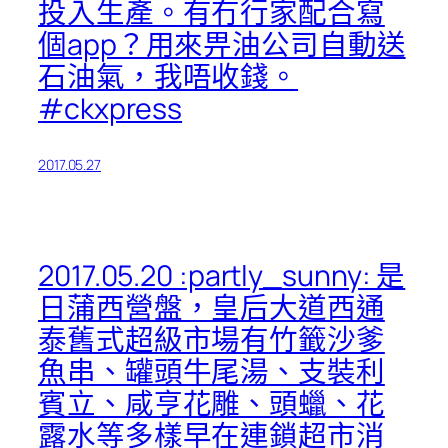
投入生產。有冇行家配合寫
個app？用來畀油公司自動送
石油氣，我唔收錢。
#ckxpress
2017.05.27
2017.05.20 :partly_sunny: 是
日蒲西營盤，皇后大道西通
泰舊式超級市場有竹籤沙爹
魚串、罐頭牛尾湯、支裝利
賓立、咸亨花雕、頭蠟、花
露水等多樣早在連鎖超市消