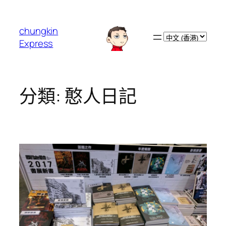
跳
至
chungkin
主
Choose
Express
要
a
內
language
容
分類:
憨人日記