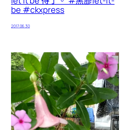
let it be 得了。 #黑膠let-it-
be #ckxpress
2017.06.30