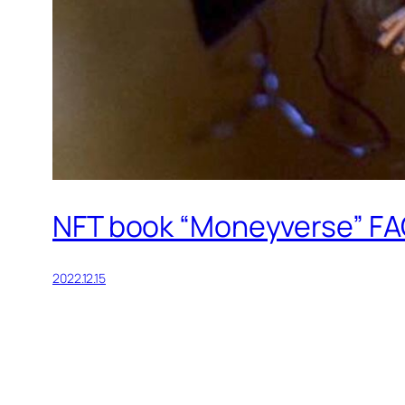
NFT book “Moneyverse” FAQ
2022.12.15