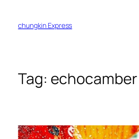
Skip
to
content
chungkin Express
Tag:
echocamber