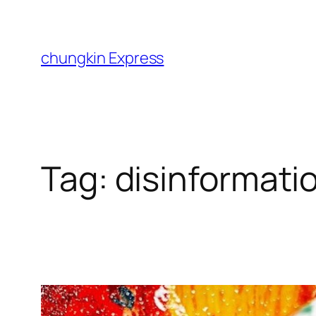
Skip
to
content
chungkin Express
Tag:
disinformati