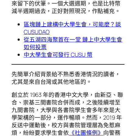
來留下的伏筆。一個大選週期，也是比特幣
減半週期過去，正好對照現況，作點補充。
區塊鏈上建構中大學生會，可能麼？談
CUSUDAO
從五湖四海聚首在一堂 鏈上中大學生會
如何投票
中大學生會可發行 CUSU 幣
先簡單介紹背景給不熟悉香港情況的讀者，
尤其是來自台灣或其他地區的。
創立於 1963 年的香港中文大學，由新亞、聯
合、崇基三間書院合併而成，之後陸續增至
九間書院，大學與各書院學生會多年來是大
學架構的一部分，運作暢順。然而，2019 年
反送中運動後，校方與書院管理層為免惹麻
煩，紛紛要求學生會依
《社團條例》
向警務