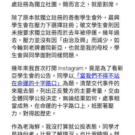
處註冊為獨立社團。簡而言之，就是割席。
除了原本就獨立註冊的善衡學生會外，晨興
學生會在壓力下選擇註冊；敬文學生會則因
未按要求獨立註冊而於去年被停運。幾年過
去，壓力並沒有因「由治及興」而減少，如
今輪到老牌書院新亞，也就是我的母校，學
生會與同學面對同樣問題。
幾年來我首次打開 Instagram，竟是為了看新
亞學生會的公告。同學以
「當我們不得不站
在命運的十字路口」
為題，清楚交代事件的
來龍去脈，列出正反雙方的主要考量，交由
全體同學公投決定，無論結果如何，處事相
當成熟，在命運的十字路口上，抵禦著壓
力，對得起歷史。
作為老海鮮，我沒打算就公投表態，同學才
是持份者，比我了解情況，也比我精明。然