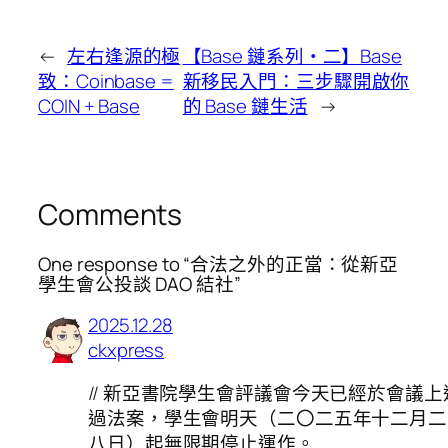
←
左右逢源的極
【Base 鏈系列・二】Base
致：Coinbase =
新移民入門：三步驟開啟你
COIN + Base
的 Base 鏈生活
→
Comments
One response to “合法之外的正當：從新亞
學生會公投談 DAO 結社”
2025.12.28
ckxpress
// 新亞書院學生會評議會今天已經於會議上
過法案，學生會明天（二〇二五年十二月二
八日）起無限期停止運作。