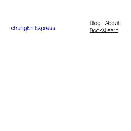
Blog
About
chungkin Express
Books
Learn