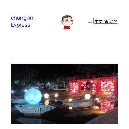
跳
至
chungkin
主
Choose
Express
要
a
內
language
容