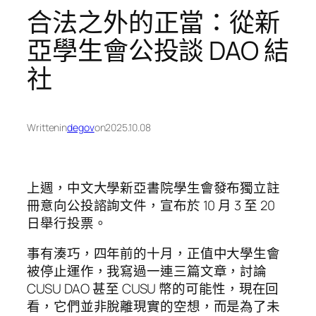
合法之外的正當：從新
亞學生會公投談 DAO 結
社
Written
in
degov
on
2025.10.08
上週，中文大學新亞書院學生會發布獨立註
冊意向公投諮詢文件，宣布於 10 月 3 至 20
日舉行投票。
事有湊巧，四年前的十月，正值中大學生會
被停止運作，我寫過一連三篇文章，討論
CUSU DAO 甚至 CUSU 幣的可能性，現在回
看，它們並非脫離現實的空想，而是為了未