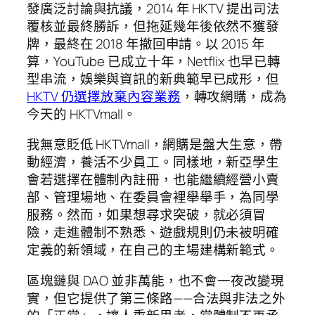
發廣泛討論與抗議，2014 年 HKTV 提出司法
覆核並最終勝訴，但拖延幾年後依然不獲發
牌，最終在 2018 年撤回申請。以 2015 年
算，YouTube 已成立十年，Netflix 也早已轉
型串流，娛樂與資訊的新典範早已成形，但
HKTV 仍選擇放棄內容業務
，轉攻網購，成為
今天的 HKTVmall。
我無意貶低 HKTVmall，網購是盤大生意，帶
動經濟，養活不少員工。同樣地，新亞學生
會若選擇在體制內註冊，也能繼續經營小賣
部、管理場地、在委員會裡舉舉手，為同學
服務。然而，如果想尋求突破，就必須冒
險，走進體制不熟悉、遊戲規則仍未被明確
定義的新領域，在自己的主場建構新範式。
區塊鏈與 DAO 並非萬能，也不會一夜改變現
實，但它提供了第三條路——合法與非法之外