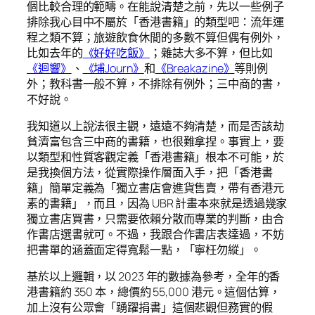
個比較合理的範疇。在能說清楚之前，先以一些例子
排除我心目中不屬於「香港書籍」的類型吧：流年運
程之類不算；旅遊飲食休閒的多數不算但偶有例外，
比如去年的
《好好吃飯》
；雜誌大多不算，但比如
《迴響》
、
《埔Journ》
和
《Breakazine》
等則例
外；教科書一般不算，不排除有例外；三中商的書，
不好說。
我知道以上說法很主觀，遠遠不夠清楚，而是否該劫
貧濟富包含三中商的書籍，也很難拿捏。事實上，要
以類型和性質客觀定義「香港書籍」根本不可能，於
是我換個方法，從實際操作層面入手，把「香港書
籍」簡單定義為「獨立書店會進貨售賣，帶有香港元
素的書籍」，而且，因為 UBR 計畫本來就是透過幾家
獨立書店買書，只需要依賴分散而專業的判斷，由合
作書店選書就可。不過，我跟合作書店表達過，不妨
把書單的涵蓋面定得寬鬆一點，「寧枉勿縱」。
基於以上邏輯，以 2023 年的數據為參考，全年的香
港書籍約 350 本，總價約 55,000 港元。這個估算，
加上沒有公眾會「踴躍捐書」這個悲觀但務實的假