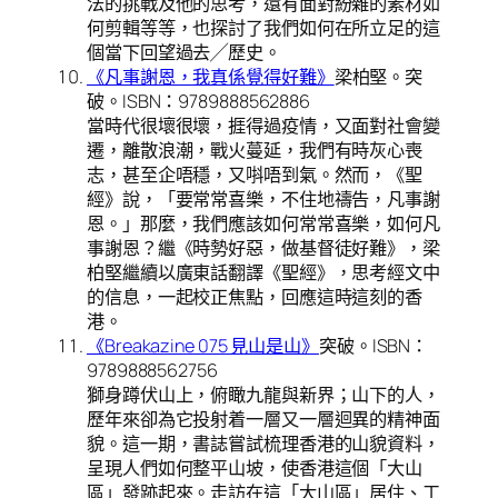
法的挑戰及他的思考，還有面對紛雜的素材如
何剪輯等等，也探討了我們如何在所立足的這
個當下回望過去╱歷史。
《凡事謝恩，我真係覺得好難》
梁柏堅。突
破。ISBN：9789888562886
當時代很壞很壞，捱得過疫情，又面對社會變
遷，離散浪潮，戰火蔓延，我們有時灰心喪
志，甚至企唔穩，又唞唔到氣。然而，《聖
經》說，「要常常喜樂，不住地禱告，凡事謝
恩。」那麼，我們應該如何常常喜樂，如何凡
事謝恩？繼《時勢好惡，做基督徒好難》，梁
柏堅繼續以廣東話翻譯《聖經》，思考經文中
的信息，一起校正焦點，回應這時這刻的香
港。
《Breakazine 075 見山是山》
突破。ISBN：
9789888562756
獅身蹲伏山上，俯瞰九龍與新界；山下的人，
歷年來卻為它投射着一層又一層迴異的精神面
貌。這一期，書誌嘗試梳理香港的山貌資料，
呈現人們如何整平山坡，使香港這個「大山
區」發跡起來。走訪在這「大山區」居住、工