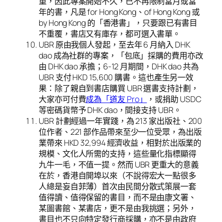
重，因此專案開始不久，已不再限制當月或當
年的書，凡是 for Hong Kong、of Hong Kong 或
by Hong Kong 的「香港書」，只要跟已有書目
不重覆，書店又有庫存，都可選入書單。
UBR 原由我個人發起，至去年 6 月納入 DHK
dao 成為社群的專案，「包底」採購的費用亦改
由 DHK dao 承擔；6-12 月期間，DHK dao 共為
UBR 支付 HKD 15,600 購書。這也產生另一效
果：除了親自到書店購買 UBR 選書支持計劃，
大家亦可付費
成為「道友 Pro」
，或捐助 USDC
等密碼貨幣予 DHK dao，間接支持 UBR。
UBR 計劃經過一年實踐，為 213 家出版社、200
位作者、221 部作品帶來至少一位受眾，為出版
業帶來 HKD 32,994 經濟收益，相對於出版業的
規模、文化人所需的支持，這些量化指標顯得
九牛一毛，不值一提。然而 UBR 更重大的意義
在於，香港自開埠以來（不說得宏大一點很多
人總是妄自菲薄）首次由民間分散式策展一套
值得讀、值得保留的書目，而不是由康文署、
某圖書館、某書店，更不是由我挑選；另外，
書目也不只向特定發行商採購，亦不是由政府