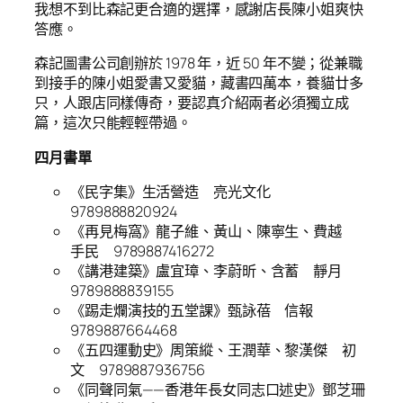
我想不到比森記更合適的選擇，感謝店長陳小姐爽快
答應。
森記圖書公司創辦於 1978 年，近 50 年不變；從兼職
到接手的陳小姐愛書又愛貓，藏書四萬本，養貓廿多
只，人跟店同樣傳奇，要認真介紹兩者必須獨立成
篇，這次只能輕輕帶過。
四月書單
《民字集》生活營造 亮光文化
9789888820924
《再見梅窩》龍子維、黃山、陳寧生、費越
手民 9789887416272
《講港建築》盧宜璋、李蔚昕、含蓄 靜月
9789888839155
《踢走爛演技的五堂課》甄詠蓓 信報
9789887664468
《五四運動史》周策縱、王潤華、黎漢傑 初
文 9789887936756
《同聲同氣——香港年長女同志口述史》鄧芝珊