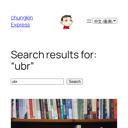
跳
至
chungkin
主
Choose
Express
要
a
內
language
容
Search results for:
“ubr”
Search
Search