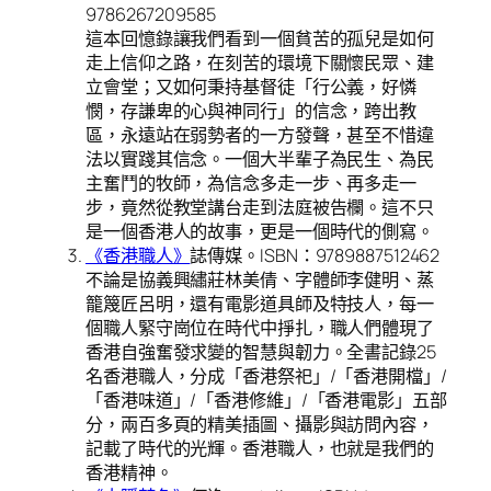
9786267209585
這本回憶錄讓我們看到一個貧苦的孤兒是如何
走上信仰之路，在刻苦的環境下關懷民眾、建
立會堂；又如何秉持基督徒「行公義，好憐
憫，存謙卑的心與神同行」的信念，跨出教
區，永遠站在弱勢者的一方發聲，甚至不惜違
法以實踐其信念。一個大半輩子為民生、為民
主奮鬥的牧師，為信念多走一步、再多走一
步，竟然從教堂講台走到法庭被告欄。這不只
是一個香港人的故事，更是一個時代的側寫。
《香港職人》
誌傳媒。ISBN：9789887512462
不論是協義興繡莊林美倩、字體師李健明、蒸
籠篾匠呂明，還有電影道具師及特技人，每一
個職人緊守崗位在時代中掙扎，職人們體現了
香港自強奮發求變的智慧與韌力。全書記錄25
名香港職人，分成「香港祭祀」/「香港開檔」/
「香港味道」/「香港修維」/「香港電影」五部
分，兩百多頁的精美插圖、攝影與訪問內容，
記載了時代的光輝。香港職人，也就是我們的
香港精神。