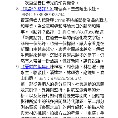
一次重溫昔日時光的珍貴機會。
《點評？點評！》
楊健興。壹壹陸出版社。
ISBN：9789887923794
資深傳媒人楊健興 Chris 堅持新聞從業員的職志
和專業，為公眾報導和評論當日的新聞和時
事。《點評？點評！》將 Chris YouTube 頻道
「新聞點評」在過去一年的內容化為文字版，
既是一個記錄，也是一個標記，讓大家看見在
新聞自由越來越少、表達空間越來越窄、傳媒
生態越來越壞、沉默多數越來越多的當下，仍
然有人帶著一份熱誠，做好新聞，講真說話。
《憂鬱的編年》
陳梓桓、周永康、林易澄、羅
永生、駱頴佳、潘達培、林耀強、謝曉虹。春
山出版。ISBN：9786267236673
第一部從香港人的身分認同、社會運動的意義
及其創傷、異議與堅持、對於左派青年的分
析，以及紀錄片如何書寫歷史等面向，回應電
影裡所拋出的諸多提問與時代難題。第二部分
則為電影《憂鬱之島》的創作緣起、拍攝人物
與素材的挑選、拍攝方式的考量、「重演」手