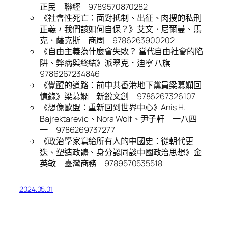
正民 聯經 9789570870282
《社會性死亡：面對抵制、出征、肉搜的私刑
正義，我們該如何自保？》艾文．尼爾曼、馬
克．薩克斯 商周 9786263900202
《自由主義為什麼會失敗？ 當代自由社會的陷
阱、弊病與終結》派翠克．迪寧 八旗
9786267234846
《覺醒的道路：前中共香港地下黨員梁慕嫻回
憶錄》梁慕嫻 新銳文創 9786267326107
《想像歐盟：重新回到世界中心》Anis H.
Bajrektarevic、Nora Wolf、尹子軒 一八四
一 9786269737277
《政治學家寫給所有人的中國史：從朝代更
迭、塑造政體、身分認同談中國政治思想》金
英敏 臺灣商務 9789570535518
2024.05.01