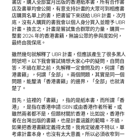
書店，購入全部當月出版的香港紙本書，所有合作書
店及書單均會公開，有意支持計畫的大眾可到相應書
店購買名單上的書，把書留下來送給 UBR 計畫，次月
底，沒有人購買的書我會以個人身分買入並贈予 UBR
計畫。換言之，計畫是嘗試集合群眾的力量，購買一
整套 2024 年的香港書籍，無論公眾的參與度如何，
最終由我保底。
雖然幾句就解釋了 UBR 計畫，但應該產生了很多黑人
問號吧。以下我會嘗試猜想大家心中的疑問，自問自
答，不過在那之前，先解釋一定會問及的，何謂「香
港書籍」，何謂「全部」。兩個問題，其實是同一個
問題，能釐清「香港書籍」的邊界，「全部」也就清
楚了。
首先，這裡的「書籍」，指的是紙本書，而所謂「香
港」，是指在香港申請 ISBN 或由香港作者所著，或
雖然兩者都不是，但題材關於香港，比如說，香港作
者在台灣出版的書籍，也是計畫涵蓋的範疇。不過，
如果把香港書籍定義得太闊，我肯定破產不特以，單
考慮計畫本身，也沒有太大意義，所以必須收窄到一