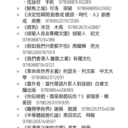
、伍詠欣 手民 9789887416289
《鯨魚之城》可洛 突破 9789888562992
《決定性瞬間 劉香成 鏡頭．時代．人》劉香
成 商務 9789620767296
《痞狗》沐羽 木馬 9786263145887
《胡菊人良友專欄文選》胡菊人 初文
9789887034186
《假如我們什麼都不怕》周耀輝 亮光
9786269787913
《我們香港人 離散之書》有種文化
9789887949121
《革命與世界主義》約瑟夫．列文森 中文大
學 9789882372931
《畫外音：當代華語片影人對談錄》白睿文
釀出版 9789864458189
《你玩遊戲，還是遊戲玩你？》安瑞恩．韓
麥田 9786263105935
《離開學術界》謝蘋 臉譜 9786263154698
《半導體超進化論》黒田忠広 時報
9786263749597
《毛澤東之後的中國》馮客 時報