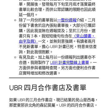
單，開展後，發現每月下旬至月底才落實最終
書單比較合理，而供公眾認購的限期也因此順
延一個月。
除了一月份的書單我以
一整份週報
介紹，二月
份留下書舍於店內張貼書單後，大部分已獲認
購，因此我並無在週報提及；至於三月份，選
書只有 3 本，我短短幾句包含在
〈見山讀書・
由字及興〉
一文，並無刻意強調。有讀者兩月
不見新書單，擔心 UBR 計畫已死，特意來信查
詢，對此我很抱歉。
有見及此，加上每月以一份週報列出選書亦不
合適，我剛製作了
UBR 計畫完整線上書單
，一
方面供參與者隨時查閱，另方面也便利合作書
店實時增加和修改選書。
UBR 四月合作書店及書單
如果 UBR 的三月合作書店、現已結業的見山是西毒，
那麼東邪非北角的森記莫屬。UBR 的四月合作書店，