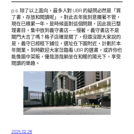
p.s. 除了以上面向，最多人對 UBR 的疑問必然是「買
了書，存放和閱讀呢」。對此去年我刻意攔著不管，
現在已積累一年，是時候面對這個問題，因此我已整
理書目，集中放到義守書店——慢著，義守書店不是
關門大吉了嗎？格子店確是關了，但還沒跟大家說的
是，義守已經租下鋪位，選址在下圖附近，計劃於本
年開業。到時歡迎大家𦲷臨看 UBR 的選書，或許你也
能像圖中菜販，優哉游哉躺坐在和䁔的陽光下，享受
閱讀的樂趣。
2025.02.28