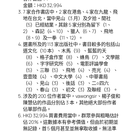
金額：HKD 32,994
7 家合作書店中，2 家在港島、4 家在九龍、飛
地在台北，當中見山（3 月）及夕拾・閒社
（5）已經結業，其餘 5 家分別為留下（1、
2）、森記（4、10）、獵人（6、7）、飛地
（8、9）及一拳（11、12）。
選書所及的 113 家出版社中，書目較多的包括山
道文化（10 本）、木馬（9）、藍藍的天
（8）、格子盒作室（8）、蜂鳥（7）、文學館
（6）、字字研究所（5）、電影評論學會
（5）、三聯（5）、飛地（4）、亮光（4）、
壹壹陸（4）、中文大學（4）、中華書局
（4）、見山（3）、後話（3）、二○四六
（3）、春山（3）、初文（3）及聯經（3）。
涉及的 200 位作者當中，vawongsir、楊子俊和
陳慧佔的作品分別佔 3 本，其他絕大部份作者
佔單部作品。
HKD 32,994 買書費用當中，群眾參與粗略估計
佔 20%。這數據本有參考價值，但由於初期並
無記錄，首 5 個月甚至並無拿取收據，無法準