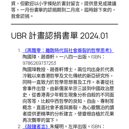
資，但歡迎以小字條貼於書封留言，提供意見或建議
等。一月份書單的認捐期到二月底，屆時餘下來的，
我會認捐。
UBR 計畫認捐書單 2024.01
《再飄零：離散時代與社會撕裂的哲學思考》
陶國璋、趙善軒。一八四一出版。ISBN：
9786269737253
陶國璋教授、趙善軒博士，兩位均出身於代表
冷戰以來香港哲學及文化傳統的新亞研究所，
同時一直致力於哲學思想普及工作。本書從社
會事件出發，由新儒家牟宗三談到中國政治歷
史，從香港青少年輕生現象分析自殺的不同面
向等等，比較中西哲學的良知、自由、專制等
概念，直面社會矛盾與撕裂。為心靈飄泊的讀
者提供更精準的分析建言，使靈根自植於花果
再次飄零的當下。
《敲鐘者言》
朱耀明。左岸出版。ISBN：