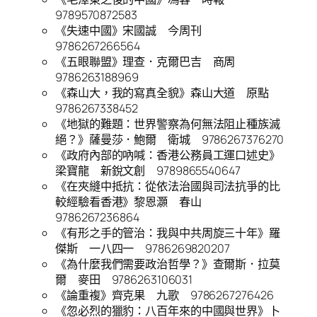
9789570872583
《失速中國》宋國誠 今周刊
9786267266564
《五眼聯盟》理查．克爾巴吉 商周
9786263188969
《森山大，我的寫真全貌》森山大道 原點
9786267338452
《地獄的難題：世界警察為何無法阻止種族滅
絕？》薩曼莎．鮑爾 衛城 9786267376270
《政府內部的吶喊：香港公務員工運口述史》
梁寶龍 新銳文創 9789865540647
《在夾縫中抵抗：從依法治國與司法抗爭的比
較經驗看香港》黎恩灝 春山
9786267236864
《有形之手的管治：我與中共周旋三十年》羅
傑斯 一八四一 9786269820207
《為什麼我們需要政治哲學？》查爾斯．拉莫
爾 麥田 9786263106031
《論重複》齊克果 九歌 9786267276426
《忽必烈的獵豹：八百年來的中國與世界》卜