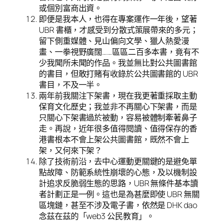
或個別富商出資。
即便是我本人，也得在專案運作一年後，望著
UBR 書櫃，才感受到分散式策展帶來的多元；
留下側重媒體、見山偏向文學、獵人熱愛漫
畫、一拳視野廣闊……區區二百多本書，竟有不
少我聞所未聞的作品。我並無比對公共圖書館
的書目，但敢打賭有收錄於公共圖書館的 UBR
書目，不及一半。
兩年前我關注下架書，現在我更著重採取主動
保育文化歷史；我並非不再關心下架書，而是
只關心下架書過於被動，容易被體制牽著鼻子
走。再說，近年很多值得閱讀、值得保存的香
港書根本不會上架公共圖書館，既然不會上
架，又何來下架？
除了技術前沿，去中心運動更關鍵的是避免單
點故障、防範系統性崩壞的心態，及以機制設
計追求反脆弱生態的思路，UBR 無條件基本讀
者計劃正是一例。這也是為甚麼即使 UBR 無關
區塊鏈，甚至不涉及電子書，依然是 DHK dao
念茲在茲的「web3 公民教育」。