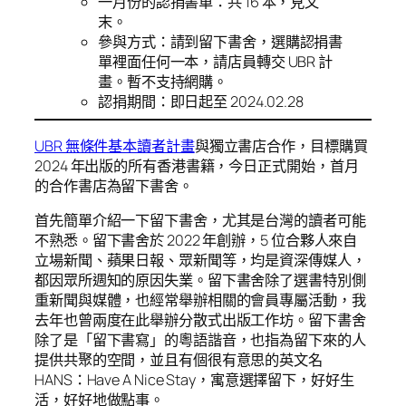
一月份的認捐書單：共 16 本，見文
末。
參與方式：請到留下書舍，選購認捐書
單裡面任何一本，請店員轉交 UBR 計
畫。暫不支持網購。
認捐期間：即日起至 2024.02.28
UBR 無條件基本讀者計畫
與獨立書店合作，目標購買
2024 年出版的所有香港書籍，今日正式開始，首月
的合作書店為留下書舍。
首先簡單介紹一下留下書舍，尤其是台灣的讀者可能
不熟悉。留下書舍於 2022 年創辦，5 位合夥人來自
立場新聞、蘋果日報、眾新聞等，均是資深傳媒人，
都因眾所週知的原因失業。留下書舍除了選書特別側
重新聞與媒體，也經常舉辦相關的會員專屬活動，我
去年也曾兩度在此舉辦分散式出版工作坊。留下書舍
除了是「留下書寫」的粵語諧音，也指為留下來的人
提供共聚的空間，並且有個很有意思的英文名
HANS：Have A Nice Stay，寓意選擇留下，好好生
活，好好地做點事。