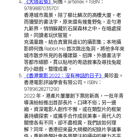
《大隱若兔》
何逸。artellex。ISBN：
9789887035701
香港城市風景，除了櫛比鱗次的高樓大廈，老
而彌堅的書法字，原來還有幾隻野兔，走勻港
九新界，悄悄躲藏於石屎森林之中，在暗處探
頭，同讀者玩伏匿匿。
充滿童趣，結合真實與虛幻的攝影集；本地攝
影師何逸 Rabbit Ho 首次跳出兔洞，將他多年來
城市散步所見的各種建築、招牌、外牆書法字
等都市細節，貫以貼地的粵語敘事及尋找兔蹤
的小遊戲，整理成書。
《香港電影 2022︰沒有神話的日子》
黃珍盈。
香港電影評論學會有限公司。ISBN：
9789628271290
2022 年，港產片屢屢創下票房新高，一批年青
導演紛紛推出首部長片，口碑不俗；另一邊
廂，資深電影人創作不懈，或在類型片的框架
裏持續探索，或攜手合作成就美事。兩代人的
關懷各有不同，卻不盡相異，我們該如何理
解？同年，香港迎來最大規模的紀錄片爭議事
件，重新喚醒社會各界關注拍攝中的權力不平