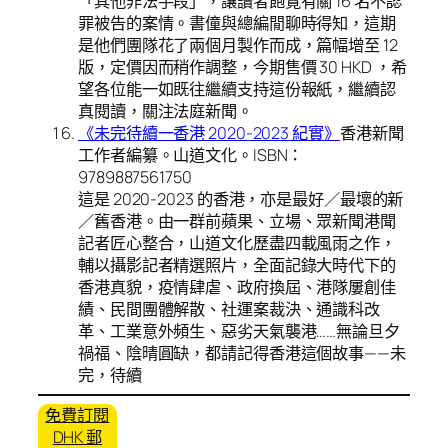
「其他非法手段」，讓讀者飽覽有關 16 名不認
罪被告的案情。書僮與總編閒聊時得知，這期
是他們團隊花了兩個月製作而成，篇幅增至 12
版，定價因而稍作調整，今期售價 30 HKD ，希
望各位能一如既往繼續支持這份報紙，繼續認
真閱讀，關注法庭新聞。
《未完待續一香港 2020-2023 紀實》
香港新聞
工作者編纂。山道文化。ISBN：
9789887561750
這是 2020-2023 的香港，亦是最好／最壞的新
／舊香港。由一群前蘋果、立場、眾新聞港聞
記者匠心整合，山道文化歷盡四載風雨之作，
輔以攝影記者精選照片，全面記錄大時代下的
香港真貌，疫情肆虐、政府換屆、港隊屢創佳
績、民間團體解散、社運案裁決、通識科改
革、工業意外頻生、惡劣天氣襲港……無論旦夕
禍福、陰晴圓缺，都請記得香港這個故事——未
完，待續
免費訂閱
DHK 郵