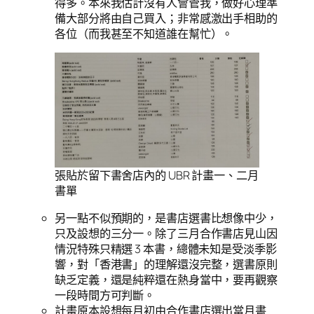
得多。本來我估計沒有人會管我，做好心理準
備大部分將由自己買入；非常感激出手相助的
各位（而我甚至不知道誰在幫忙）。
張貼於留下書舍店內的 UBR 計畫一、二月
書單
另一點不似預期的，是書店選書比想像中少，
只及設想的三分一。除了三月合作書店見山因
情況特殊只精選 3 本書，總體未知是受淡季影
響，對「香港書」的理解還沒完整，選書原則
缺乏定義，還是純粹還在熱身當中，要再觀察
一段時間方可判斷。
計畫原本設想每月初由合作書店選出當月書