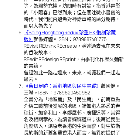
等，為弱勢充權。坊間時有討論，指香港電影
的「小陽春」已然到來；但在關注微小書寫的
時代，我們能否避免對神話重臨的過分期待，
而以人為先？
《Being HongKong Redux 珍重 HK 復刻珍藏
版》
就係媒體。ISBN：9789887481775
REvisit REthink REcreate，演述過去現在未來
的香港故事。
REedit REdesign REprint，由季刊化作歷久彌新
的書籍。
曾經如此一路走過來，未來，就讓我們一起走
過去。
《舊日足跡：香港地區與民生尋蹤》
蕭國健。
三聯。ISBN：9789620450952
全書分為「地區篇」及「民生篇」，前篇重點
介紹二戰前後發展的地區，諸如港人熟悉的春
秧街、加多利山、李鄭屋邨、廣播道等，其得
名及相關掌故，為讀者娓娓道來；後篇從民生
角度切入，還原老香港的生活面貌，對生於斯
長於斯的新舊各輩香港人而言，無異於提供了