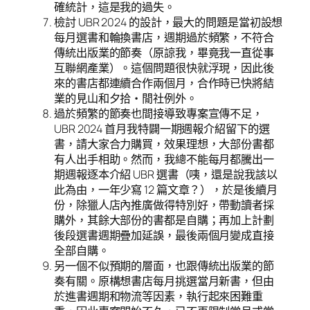
確統計，這是我的過失。
檢討 UBR 2024 的設計，最大的問題是當初設想
每月選書和輪換書店，週期過於頻繁，不符合
傳統出版業的節奏（原諒我，畢竟我一直從事
互聯網產業）。這個問題很快就浮現，因此後
來的書店都連續合作兩個月，合作時已快將結
業的見山和夕拾・閒社例外。
過於頻繁的節奏也間接導致專案宣傳不足，
UBR 2024 首月我特闢一期週報介紹留下的選
書，請大家合力購買，效果理想，大部份書都
有人出手相助。然而，我總不能每月都騰出一
期週報逐本介紹 UBR 選書（咦，還是說我該以
此為由，一年少寫 12 篇文章？），於是後續月
份，除獵人店內推廣做得特別好，帶動讀者採
購外，其餘大部份的書都是自購；再加上計劃
後段選書週期疊加延誤，最後兩個月變成直接
全部自購。
另一個不似預期的層面，也跟傳統出版業的節
奏有關。原構想書店每月挑選當月新書，但由
於進書週期和物流等因素，執行起來困難重