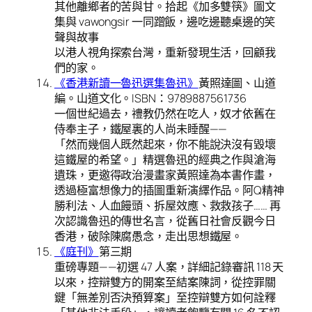
其他離鄉者的苦與甘。拾起《加多雙筷》圖文
集與 vawongsir 一同蹭飯，邊吃邊聽桌邊的笑
聲與故事
以港人視角探索台灣，重新發現生活，回顧我
們的家。
《香港新讀一魯迅選集魯迅》
黃照達圖、山道
編。山道文化。ISBN：9789887561736
一個世紀過去，禮教仍然在吃人，奴才依舊在
侍奉主子，鐵屋裏的人尚未睡醒——
「然而幾個人既然起來，你不能說決沒有毀壞
這鐵屋的希望。」精選魯迅的經典之作與滄海
遺珠，更邀得政治漫畫家黃照達為本書作畫，
透過極富想像力的插圖重新演繹作品。阿Q精神
勝利法、人血饅頭、拆屋效應、救救孩子…… 再
次認識魯迅的傳世名言，從舊日社會反觀今日
香港，破除陳腐愚念，走出思想鐵屋。
《庭刊》
第三期
重磅專題——初選 47 人案，詳細記錄審訊 118 天
以來，控辯雙方的開案至結案陳詞，從控罪關
鍵「無差別否決預算案」至控辯雙方如何詮釋