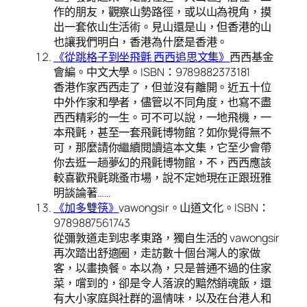
作的朋友，觀察山勢路徑，或以山為視角，摸
出一套依山生活術。見山還是山，但香港的山
也讓我們明白，香港為什麼是香港。
《從跳格子到坐飛氈 西西追思文集》
西西基金
會編。中文大學。ISBN：9789882373181
香港作家西西走了，但並沒有離開。近五十位
中外作家和學者，儘管以不同角度，也寫不盡
西西精彩的一生。可不可以說，一地飛機，一
本飛氈，甚至一套飛氈博物館？如你覺得無不
可，那麼請你繼續閱讀這本文集，它至少會帶
你去逛一趟夢幻的飛氈博物館，不，西西應該
較喜歡飛氈跳蚤市場，說不定她現在正跟班雅
明談論著……
《加多雙筷》
vawongsir。山道文化。ISBN：
9789887561743
從彌敦道走到忠孝東路，獨自生活的 vawongsir
再次踏出舒適圈，走訪數十個台灣人的家做
客，以畫換餐。本以為，只是普通不過的住家
菜，嚐到的，卻是令人落淚的黯然銷魂飯，還
有大小家庭與社群的溫情味，以及在台港人和